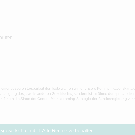
prüfen
 einer besseren Lesbarkeit der Texte wählen wir für unsere Kommunikationskanäl
hteiligung des jeweils anderen Geschlechts, sondern ist im Sinne der sprachlich
 fühlen. Im Sinne der Gender Mainstreaming-Strategie der Bundesregierung vertret
gesellschaft mbH. Alle Rechte vorbehalten.