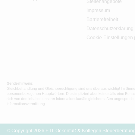
Stellenangebote
Impressum
Barrierefreiheit
Datenschutzerklärung
Cookie-Einstellungen 
Genderhinweis:
Gleichbehandlung und Gleichberechtigung sind uns überaus wichtig! Im Sinne
personenbezogenen Hauptwörtern. Dies impliziert aber keinesfalls eine Benac
sich von den Inhalten unserer Informationskanäle gleichermaßen angesprochen
Informationsvermittlung.
© Copyright 2026 ETL Ockenfuß & Kollegen Steuerberatungs