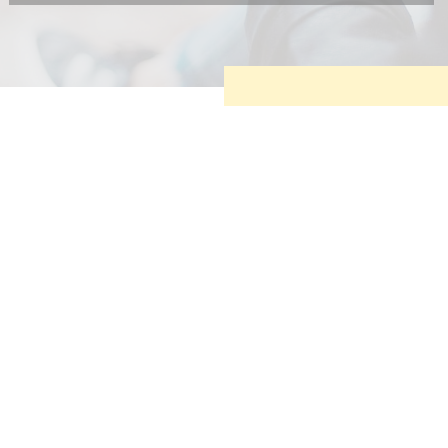
Diese Cookies sind erforderlich, um die grundlegende
Funktionalität der Website zu sichern.
Tracking- und Targeting-Cookies
Diese Cookies sind erforderlich, um unsere Website auf Ihre
Bedürfnisse hin zu optimieren. Hierzu gehört eine
bedarfsgerechte Gestaltung und fortlaufende Verbesserung
unseres Angebotes einschließlich der Verknüpfung zu
Social-Media-Angeboten von z.B. Facebook und LinkedIn.
Betreibercookies
Diese Cookies sind erforderlich, um z.B. Google Maps zu
nutzen oder eingebettete Videos abspielen zu können.